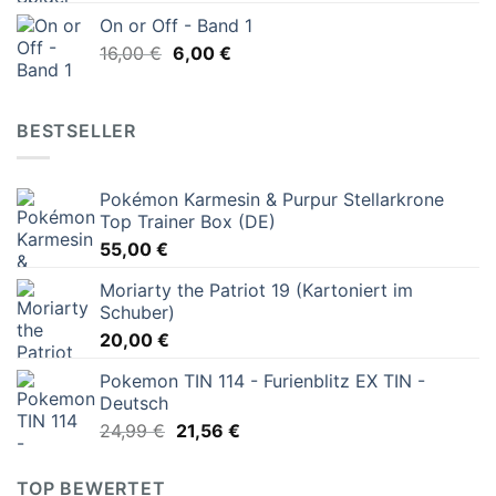
Preis
Preis
On or Off - Band 1
war:
ist:
Ursprünglicher
Aktueller
16,00
€
6,00
20,00 €
€
16,99 €.
Preis
Preis
war:
ist:
16,00 €
6,00 €.
BESTSELLER
Pokémon Karmesin & Purpur Stellarkrone
Top Trainer Box (DE)
55,00
€
Moriarty the Patriot 19 (Kartoniert im
Schuber)
20,00
€
Pokemon TIN 114 - Furienblitz EX TIN -
Deutsch
Ursprünglicher
Aktueller
24,99
€
21,56
€
Preis
Preis
war:
ist:
TOP BEWERTET