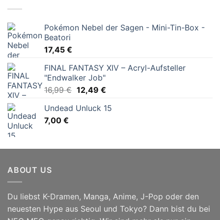
24,99 €
21,56 €.
Pokémon Nebel der Sagen - Mini-Tin-Box -
Beatori
17,45
€
FINAL FANTASY XIV – Acryl-Aufsteller
"Endwalker Job"
Ursprünglicher
Aktueller
16,99
€
12,49
€
Preis
Preis
Undead Unluck 15
war:
ist:
7,00
€
16,99 €
12,49 €.
ABOUT US
Du liebst K-Dramen, Manga, Anime, J-Pop oder den
neuesten Hype aus Seoul und Tokyo? Dann bist du bei