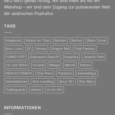
NEO MEO genau richtig. Wir sind mehr als nur ein
Webshop – wir sind dein Zugang zur pulsierenden Welt
der asiatischen Popkultur.
TAGS
Angebote
Attack on Titan
Batman
Becher
Black Clover
Boys Love
DC
disney
Dragon Ball
Final Fantasy
FUNKO POP
Gebraucht Geprüft
Inuyasha
Jurassic Park
Lilo und Stitch
lorcana
Manga
Marvel
Naruto
NIER:AUTOMATA
One Piece
Pokemon
Sammelfigur
Sammelkarten
Solo Levelling
Spicy 18+
Star Wars
Tradingcards
Venom
Yu-Gi-Oh!
INFORMATIONEN