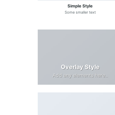
Simple Style
Some smaller text
Overlay Style
Add any elements here..