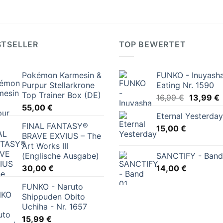
STSELLER
TOP BEWERTET
Pokémon Karmesin &
FUNKO - Inuyasha
Purpur Stellarkrone
Eating Nr. 1590
Top Trainer Box (DE)
Ursprüng
A
16,99
€
13,99
€
55,00
€
Preis
P
Eternal Yesterday
war:
i
FINAL FANTASY®
15,00
€
16,99 €
1
BRAVE EXVIUS – The
Art Works III
(Englische Ausgabe)
SANCTIFY - Band
30,00
€
14,00
€
FUNKO - Naruto
Shippuden Obito
Uchiha - Nr. 1657
15,99
€