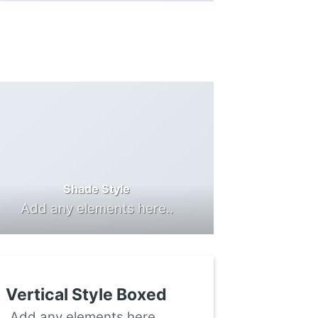
Shade Style
Add any elements here..
Vertical Style Boxed
Add any elements here..