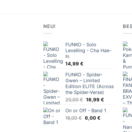
NEU!
BE
FUNKO - Solo
Levelling - Cha Hae-
In
14,99
€
FUNKO - Spider-
Gwen – Limited
Edition ELITE (Across
the Spider-Verse)
Ursprünglicher
Aktueller
20,00
€
16,99
€
Preis
Preis
On or Off - Band 1
war:
ist:
Ursprünglicher
Aktueller
16,00
€
6,00
20,00 €
€
16,99 €.
Preis
Preis
war:
ist: