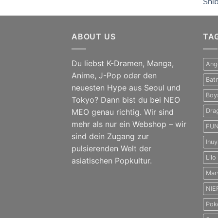
16,00 €
6,00 €.
ABOUT US
TA
Du liebst K-Dramen, Manga,
Ang
Anime, J-Pop oder den
Bat
neuesten Hype aus Seoul und
Boy
Tokyo? Dann bist du bei NEO
MEO genau richtig. Wir sind
Dra
mehr als nur ein Webshop – wir
FUN
sind dein Zugang zur
Inu
pulsierenden Welt der
Lilo
asiatischen Popkultur.
Mar
NIE
Pok