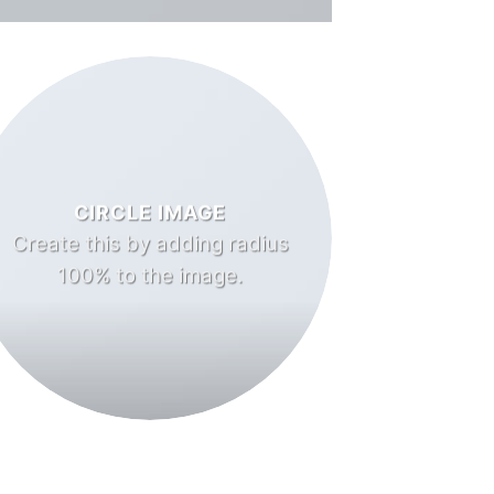
CIRCLE IMAGE
Create this by adding radius
100% to the image.