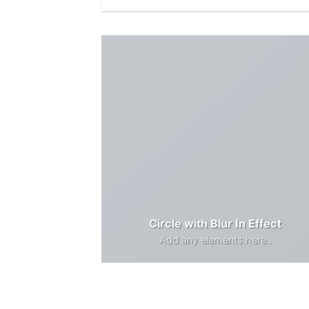
Circle with Blur In Effect
Add any elements here..