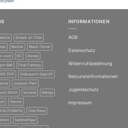
GS
INFORMATIONEN
AGB
ebote
Attack on Titan
man
Becher
Black Clover
Datenschutz
s Love
DC
disney
Widerrrufsbelehrung
gon Ball
Final Fantasy
KO POP
Gebraucht Geprüft
Retoureninformationen
yasha
Jurassic Park
Jugendschutz
 und Stitch
lorcana
Manga
vel
Naruto
Impressum
R:AUTOMATA
One Piece
emon
Sammelfigur