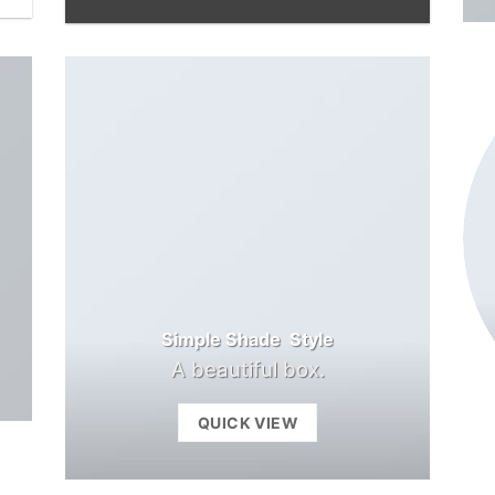
Simple Shade Style
A beautiful box.
QUICK VIEW