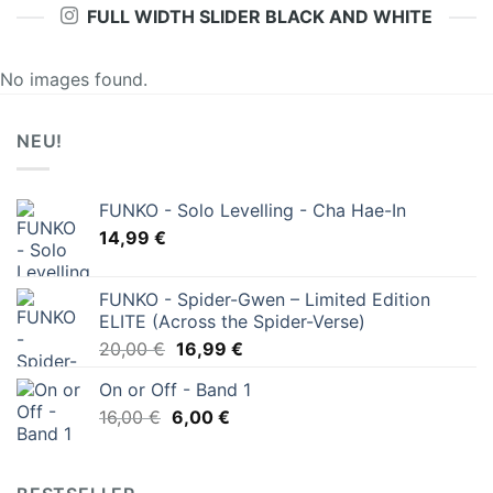
FULL WIDTH SLIDER BLACK AND WHITE
No images found.
NEU!
FUNKO - Solo Levelling - Cha Hae-In
14,99
€
FUNKO - Spider-Gwen – Limited Edition
ELITE (Across the Spider-Verse)
Ursprünglicher
Aktueller
20,00
€
16,99
€
Preis
Preis
On or Off - Band 1
war:
ist:
Ursprünglicher
Aktueller
16,00
€
6,00
20,00 €
€
16,99 €.
Preis
Preis
war:
ist:
16,00 €
6,00 €.