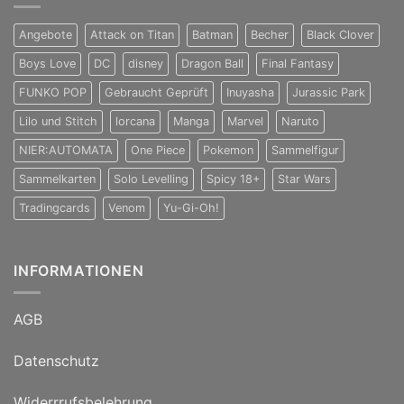
Angebote
Attack on Titan
Batman
Becher
Black Clover
Boys Love
DC
disney
Dragon Ball
Final Fantasy
FUNKO POP
Gebraucht Geprüft
Inuyasha
Jurassic Park
Lilo und Stitch
lorcana
Manga
Marvel
Naruto
NIER:AUTOMATA
One Piece
Pokemon
Sammelfigur
Sammelkarten
Solo Levelling
Spicy 18+
Star Wars
Tradingcards
Venom
Yu-Gi-Oh!
INFORMATIONEN
AGB
Datenschutz
Widerrrufsbelehrung