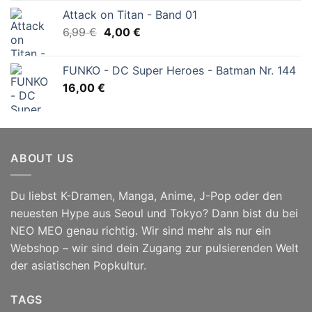
Attack on Titan - Band 01
Ursprünglicher
Aktueller
6,99
€
4,00
€
Preis
Preis
war:
ist:
FUNKO - DC Super Heroes - Batman Nr. 144
6,99 €
4,00 €.
16,00
€
ABOUT US
Du liebst K-Dramen, Manga, Anime, J-Pop oder den
neuesten Hype aus Seoul und Tokyo? Dann bist du bei
NEO MEO genau richtig. Wir sind mehr als nur ein
Webshop – wir sind dein Zugang zur pulsierenden Welt
der asiatischen Popkultur.
TAGS