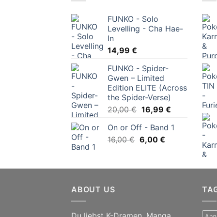
FUNKO - Solo
Levelling - Cha Hae-
In
14,99
€
FUNKO - Spider-
Gwen – Limited
Edition ELITE (Across
the Spider-Verse)
Ursprünglicher
Aktueller
20,00
€
16,99
€
Preis
Preis
On or Off - Band 1
war:
ist:
Ursprünglicher
Aktueller
16,00
€
6,00
20,00 €
€
16,99 €.
Preis
Preis
war:
ist:
16,00 €
6,00 €.
ABOUT US
TA
Du liebst K-Dramen, Manga,
Ang