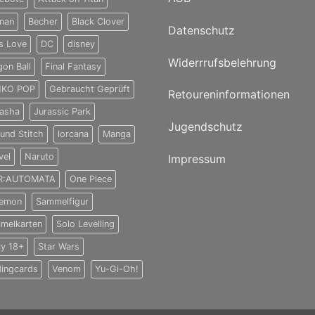
man
Becher
Black Clover
Datenschutz
s Love
DC
disney
Widerrrufsbelehrung
gon Ball
Final Fantasy
KO POP
Gebraucht Geprüft
Retoureninformationen
yasha
Jurassic Park
Jugendschutz
 und Stitch
lorcana
Manga
vel
Naruto
Impressum
R:AUTOMATA
One Piece
emon
Sammelfigur
melkarten
Solo Levelling
cy 18+
Star Wars
dingcards
Venom
Yu-Gi-Oh!