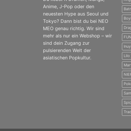
Anime, J-Pop oder den
Bat
neuesten Hype aus Seoul und
Boy
Tokyo? Dann bist du bei NEO
MEO genau richtig. Wir sind
Dra
mehr als nur ein Webshop – wir
FUN
sind dein Zugang zur
Inu
pulsierenden Welt der
Lilo
asiatischen Popkultur.
Mar
NIE
Pok
Sam
Spi
Tra