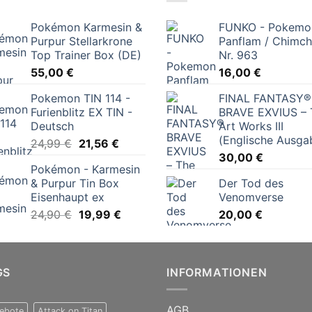
Pokémon Karmesin &
FUNKO - Pokemo
Purpur Stellarkrone
Panflam / Chimch
Top Trainer Box (DE)
Nr. 963
55,00
€
16,00
€
Pokemon TIN 114 -
FINAL FANTASY®
Furienblitz EX TIN -
BRAVE EXVIUS – 
Deutsch
Art Works III
(Englische Ausga
Ursprünglicher
Aktueller
24,99
€
21,56
€
Preis
Preis
30,00
€
Pokémon - Karmesin
war:
ist:
& Purpur Tin Box
Der Tod des
24,99 €
21,56 €.
Eisenhaupt ex
Venomverse
Ursprünglicher
Aktueller
24,90
€
19,99
€
20,00
€
Preis
Preis
war:
ist:
24,90 €
19,99 €.
GS
INFORMATIONEN
AGB
ebote
Attack on Titan