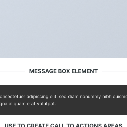
MESSAGE BOX ELEMENT
consectetuer adipiscing elit, sed diam nonummy nibh euism
gna aliquam erat volutpat.
USE TO CREATE CALL TO ACTIONS AREAS