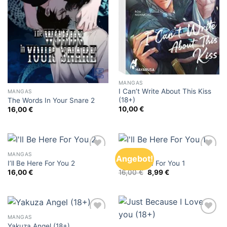
MANGAS
I Can’t Write About This Kiss
MANGAS
(18+)
The Words In Your Snare 2
10,00
€
16,00
€
MANGAS
BOYS LOVE
Angebot!
Add to
Add to
I’ll Be Here For You 2
I’ll Be Here For You 1
wishlist
wishlist
Ursprünglicher
Aktueller
16,00
€
16,00
€
8,99
€
Preis
Preis
war:
ist:
16,00 €
8,99 €.
MANGAS
Add to
Add to
Yakuza Angel (18+)