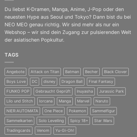
Du liebst K-Dramen, Manga, Anime, J-Pop oder den
neuesten Hype aus Seoul und Tokyo? Dann bist du bei
NEO MEO genau richtig. Wir sind mehr als nur ein
Webshop – wir sind dein Zugang zur pulsierenden Welt
der asiatischen Popkultur.
TAGS
Angebote
Attack on Titan
Batman
Becher
Black Clover
Boys Love
DC
disney
Dragon Ball
Final Fantasy
FUNKO POP
Gebraucht Geprüft
Inuyasha
Jurassic Park
Lilo und Stitch
lorcana
Manga
Marvel
Naruto
NIER:AUTOMATA
One Piece
Pokemon
Sammelfigur
Sammelkarten
Solo Levelling
Spicy 18+
Star Wars
Tradingcards
Venom
Yu-Gi-Oh!