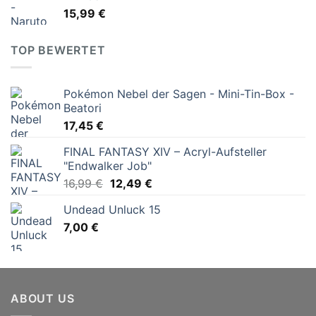
15,99
€
TOP BEWERTET
Pokémon Nebel der Sagen - Mini-Tin-Box -
Beatori
17,45
€
FINAL FANTASY XIV – Acryl-Aufsteller
"Endwalker Job"
Ursprünglicher
Aktueller
16,99
€
12,49
€
Preis
Preis
Undead Unluck 15
war:
ist:
7,00
€
16,99 €
12,49 €.
ABOUT US