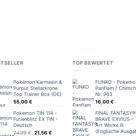
STSELLER
TOP BEWERTET
Pokémon Karmesin &
FUNKO - Pokemo
Purpur Stellarkrone
Panflam / Chimch
Top Trainer Box (DE)
Nr. 963
55,00
€
16,00
€
Pokemon TIN 114 -
FINAL FANTASY®
Furienblitz EX TIN -
BRAVE EXVIUS – 
Deutsch
Art Works III
(Englische Ausga
Ursprünglicher
Aktueller
24,99
€
21,56
€