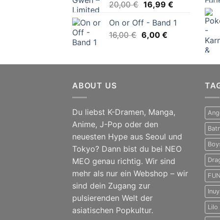
Ursprünglicher
Aktueller
20,00
€
16,99
€
Preis
Preis
On or Off - Band 1
war:
ist:
Ursprünglicher
Aktueller
16,00
€
6,00
20,00 €
€
16,99 €.
Preis
Preis
war:
ist:
16,00 €
6,00 €.
ABOUT US
TA
Du liebst K-Dramen, Manga,
Ang
Anime, J-Pop oder den
Bat
neuesten Hype aus Seoul und
Boy
Tokyo? Dann bist du bei NEO
MEO genau richtig. Wir sind
Dra
mehr als nur ein Webshop – wir
FUN
sind dein Zugang zur
Inu
pulsierenden Welt der
Lilo
asiatischen Popkultur.