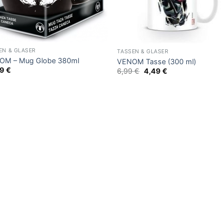
EN & GLÄSER
TASSEN & GLÄSER
OM – Mug Globe 380ml
VENOM Tasse (300 ml)
99
€
Ursprünglicher
Aktueller
6,99
€
4,49
€
Preis
Preis
war:
ist:
6,99 €
4,49 €.