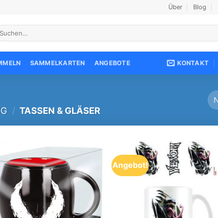
Über
Blog
uche
ach:
KONTAKT
AMMELN
SAMMELKARTEN
ANGEBOTE
NG
/
TASSEN & GLÄSER
Angebot!
Add to
Add
wishlist
wish