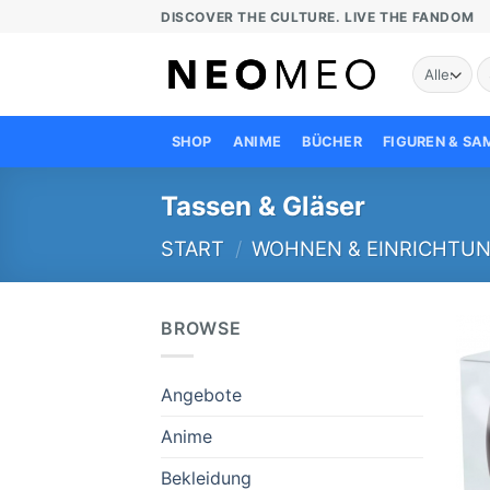
Zum
DISCOVER THE CULTURE. LIVE THE FANDOM
Inhalt
springen
S
n
SHOP
ANIME
BÜCHER
FIGUREN & S
Tassen & Gläser
START
/
WOHNEN & EINRICHTU
BROWSE
Angebote
Anime
Bekleidung