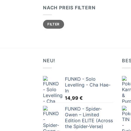
NACH PREIS FILTERN
Min.
Max.
FILTER
Preis
Preis
NEU!
BE
FUNKO - Solo
Levelling - Cha Hae-
In
14,99
€
FUNKO - Spider-
Gwen – Limited
Edition ELITE (Across
the Spider-Verse)