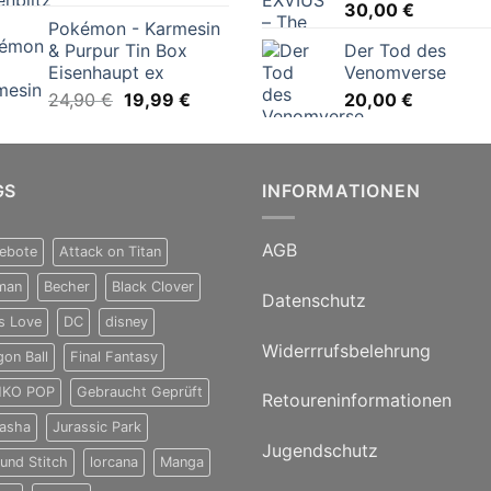
Preis
Preis
30,00
€
Pokémon - Karmesin
war:
ist:
& Purpur Tin Box
Der Tod des
24,99 €
21,56 €.
Eisenhaupt ex
Venomverse
Ursprünglicher
Aktueller
24,90
€
19,99
€
20,00
€
Preis
Preis
war:
ist:
24,90 €
19,99 €.
GS
INFORMATIONEN
AGB
ebote
Attack on Titan
man
Becher
Black Clover
Datenschutz
s Love
DC
disney
Widerrrufsbelehrung
gon Ball
Final Fantasy
KO POP
Gebraucht Geprüft
Retoureninformationen
yasha
Jurassic Park
Jugendschutz
 und Stitch
lorcana
Manga