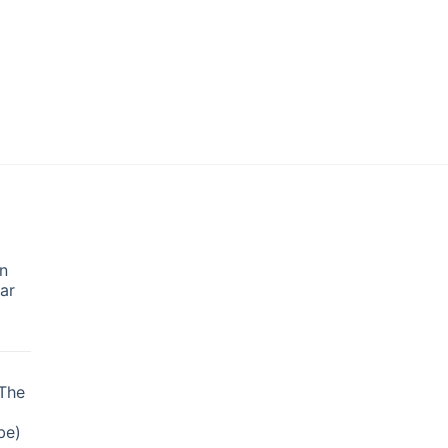
n
ar
The
be)