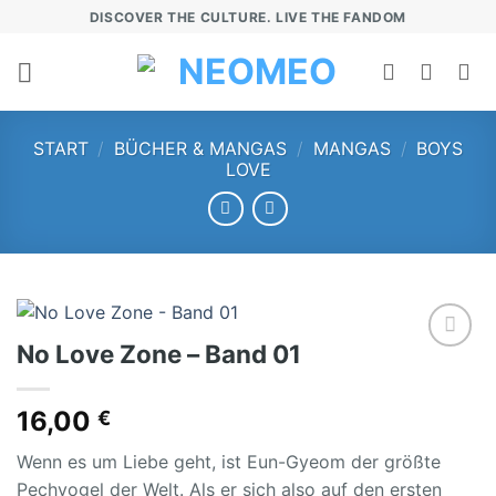
Zum
DISCOVER THE CULTURE. LIVE THE FANDOM
Inhalt
springen
START
/
BÜCHER & MANGAS
/
MANGAS
/
BOYS
LOVE
No Love Zone – Band 01
Add to
wishlist
16,00
€
Wenn es um Liebe geht, ist Eun-Gyeom der größte
Pechvogel der Welt. Als er sich also auf den ersten