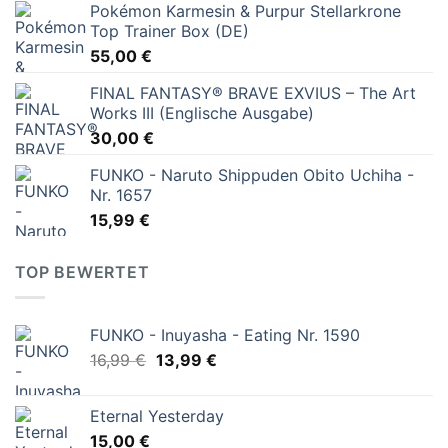
Pokémon Karmesin & Purpur Stellarkrone
Top Trainer Box (DE)
55,00
€
FINAL FANTASY® BRAVE EXVIUS – The Art
Works III (Englische Ausgabe)
30,00
€
FUNKO - Naruto Shippuden Obito Uchiha -
Nr. 1657
15,99
€
TOP BEWERTET
FUNKO - Inuyasha - Eating Nr. 1590
Ursprünglicher
Aktueller
16,99
€
13,99
€
Preis
Preis
war:
ist:
Eternal Yesterday
16,99 €
13,99 €.
15,00
€