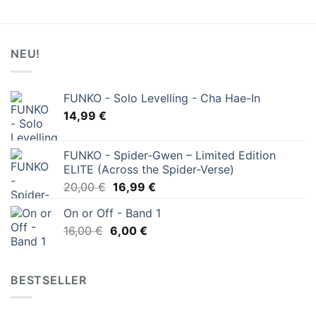
NEU!
FUNKO - Solo Levelling - Cha Hae-In
14,99
€
FUNKO - Spider-Gwen – Limited Edition
ELITE (Across the Spider-Verse)
Ursprünglicher
Aktueller
20,00
€
16,99
€
Preis
Preis
On or Off - Band 1
war:
ist:
Ursprünglicher
Aktueller
16,00
€
6,00
20,00 €
€
16,99 €.
Preis
Preis
war:
ist:
16,00 €
6,00 €.
BESTSELLER