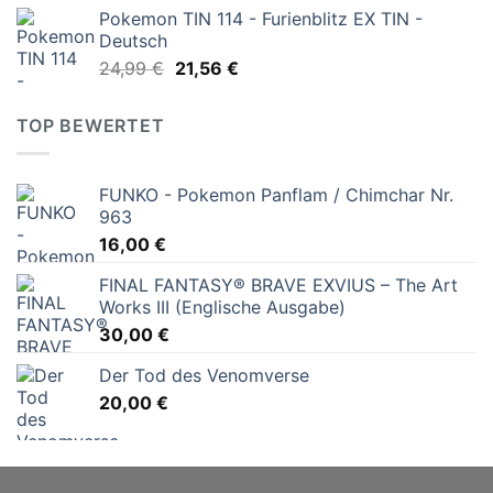
Pokemon TIN 114 - Furienblitz EX TIN -
Deutsch
Ursprünglicher
Aktueller
24,99
€
21,56
€
Preis
Preis
war:
ist:
TOP BEWERTET
24,99 €
21,56 €.
FUNKO - Pokemon Panflam / Chimchar Nr.
963
16,00
€
FINAL FANTASY® BRAVE EXVIUS – The Art
Works III (Englische Ausgabe)
30,00
€
Der Tod des Venomverse
20,00
€