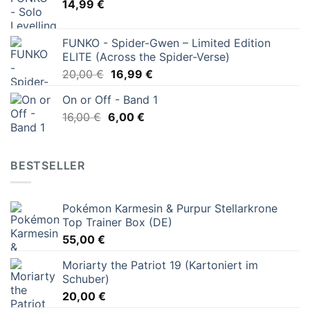
14,99
€
FUNKO - Spider-Gwen – Limited Edition
ELITE (Across the Spider-Verse)
Ursprünglicher
Aktueller
20,00
€
16,99
€
Preis
Preis
On or Off - Band 1
war:
ist:
Ursprünglicher
Aktueller
16,00
€
6,00
20,00 €
€
16,99 €.
Preis
Preis
war:
ist:
16,00 €
6,00 €.
BESTSELLER
Pokémon Karmesin & Purpur Stellarkrone
Top Trainer Box (DE)
55,00
€
Moriarty the Patriot 19 (Kartoniert im
Schuber)
20,00
€