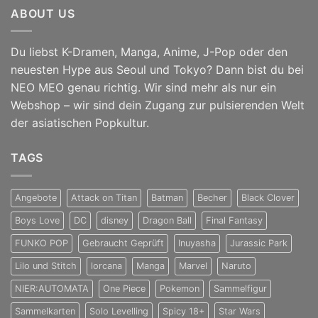
ABOUT US
Du liebst K-Dramen, Manga, Anime, J-Pop oder den
neuesten Hype aus Seoul und Tokyo? Dann bist du bei
NEO MEO genau richtig. Wir sind mehr als nur ein
Webshop – wir sind dein Zugang zur pulsierenden Welt
der asiatischen Popkultur.
TAGS
Angebote
Attack on Titan
Batman
Becher
Black Clover
Boys Love
DC
disney
Dragon Ball
Final Fantasy
FUNKO POP
Gebraucht Geprüft
Inuyasha
Jurassic Park
Lilo und Stitch
lorcana
Manga
Marvel
Naruto
NIER:AUTOMATA
One Piece
Pokemon
Sammelfigur
Sammelkarten
Solo Levelling
Spicy 18+
Star Wars