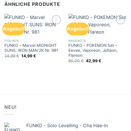
ÄHNLICHE PRODUKTE
Angebot!
Angebot!
Add to
Add to
wishlist
wishlist
FIGUREN
ANGEBOTE
FUNKO – Marvel MIDNIGHT
FUNKO – POKEMON Set –
SUNS: IRON MAN 2K Nr. 981
Eevee, Vaporeon, Jolteon,
Flareon
Ursprünglicher
Aktueller
24,99
€
14,99
€
Preis
Preis
Ursprünglicher
Aktueller
60,00
€
42,99
€
war:
ist:
Preis
Preis
24,99 €
14,99 €.
war:
ist:
60,00 €
42,99 €.
NEU!
FUNKO - Solo Levelling - Cha Hae-In