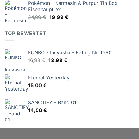
Pokémon - Karmesin & Purpur Tin Box
war:
ist:
Eisenhaupt ex
24,99 €
21,56 €.
Ursprünglicher
Aktueller
24,90
€
19,99
€
Preis
Preis
war:
ist:
TOP BEWERTET
24,90 €
19,99 €.
FUNKO - Inuyasha - Eating Nr. 1590
Ursprünglicher
Aktueller
16,99
€
13,99
€
Preis
Preis
war:
ist:
Eternal Yesterday
16,99 €
13,99 €.
15,00
€
SANCTIFY - Band 01
14,00
€