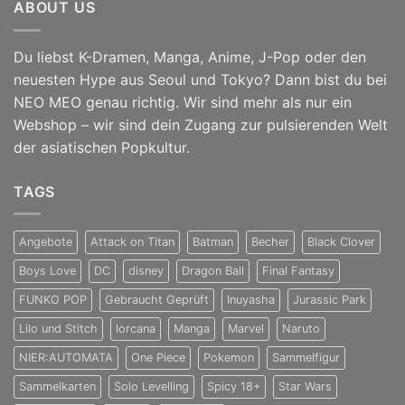
ABOUT US
Du liebst K-Dramen, Manga, Anime, J-Pop oder den
neuesten Hype aus Seoul und Tokyo? Dann bist du bei
NEO MEO genau richtig. Wir sind mehr als nur ein
Webshop – wir sind dein Zugang zur pulsierenden Welt
der asiatischen Popkultur.
TAGS
Angebote
Attack on Titan
Batman
Becher
Black Clover
Boys Love
DC
disney
Dragon Ball
Final Fantasy
FUNKO POP
Gebraucht Geprüft
Inuyasha
Jurassic Park
Lilo und Stitch
lorcana
Manga
Marvel
Naruto
NIER:AUTOMATA
One Piece
Pokemon
Sammelfigur
Sammelkarten
Solo Levelling
Spicy 18+
Star Wars