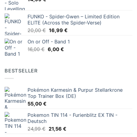
FUNKO - Spider-Gwen – Limited Edition
ELITE (Across the Spider-Verse)
Ursprünglicher
Aktueller
20,00
€
16,99
€
Preis
Preis
On or Off - Band 1
war:
ist:
Ursprünglicher
Aktueller
16,00
€
6,00
20,00 €
€
16,99 €.
Preis
Preis
war:
ist:
16,00 €
6,00 €.
BESTSELLER
Pokémon Karmesin & Purpur Stellarkrone
Top Trainer Box (DE)
55,00
€
Pokemon TIN 114 - Furienblitz EX TIN -
Deutsch
Ursprünglicher
Aktueller
24,99
€
21,56
€
Preis
Preis